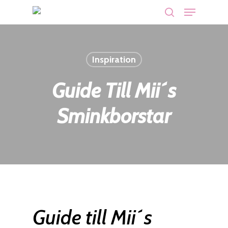
Menu
Skip
search
to
main
content
Inspiration
Guide Till Mii´s
Sminkborstar
Guide till Mii´s