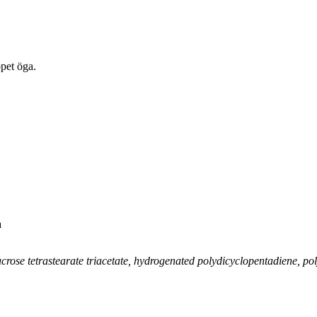
ppet öga.
a
crose tetrastearate triacetate, hydrogenated polydicyclopentadiene, po