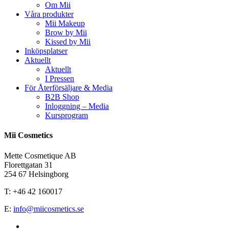
Om Mii
Våra produkter
Mii Makeup
Brow by Mii
Kissed by Mii
Inköpsplatser
Aktuellt
Aktuellt
I Pressen
För Återförsäljare & Media
B2B Shop
Inloggning – Media
Kursprogram
Mii Cosmetics
Mette Cosmetique AB
Florettgatan 31
254 67 Helsingborg
T: +46 42 160017
E:
info@miicosmetics.se
facebook