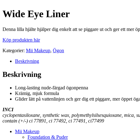
Wide Eye Liner
Denna lilla hjälte hjälper dig enkelt att se piggare ut och ger ett mer ö
Köp produkten här
Kategorier:
Mii Makeup
,
Ögon
Beskrivning
Beskrivning
Long-lasting nude-färgad ögonpenna
Krämig, mjuk formula
Glider lätt på vattenlinjen och ger dig ett piggare, mer öppet ög
INCI
cyclopentasiloxane, synthetic wax, polymethylsilsesquioxane, mica, su
contain (+/-) ci 77891, ci 77492, ci 77491, ci77499
Mii Makeup
Foundation & Puder