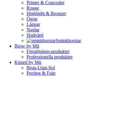
Primer & Concealer
Rouge
Highlight & Bronzer
Ögon
Läppar
Naglar
Hudvård
Sminkborstar
Brow by Mii
Försäljnings-produkter
Professionella produkter
Kissed by Mii
Brun-Utan-Sol
Peeling & Fukt