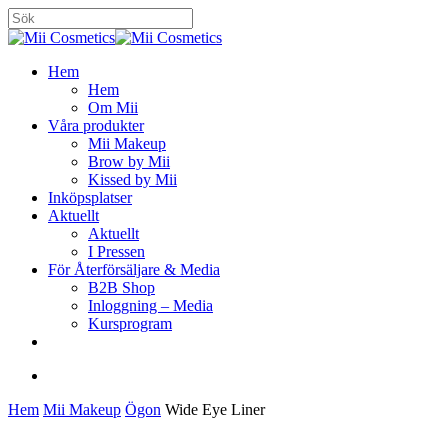
Skip
to
Close
main
Search
content
search
Menu
Hem
Hem
Om Mii
Våra produkter
Mii Makeup
Brow by Mii
Kissed by Mii
Inköpsplatser
Aktuellt
Aktuellt
I Pressen
För Återförsäljare & Media
B2B Shop
Inloggning – Media
Kursprogram
facebook
instagram
search
Hem
Mii Makeup
Ögon
Wide Eye Liner