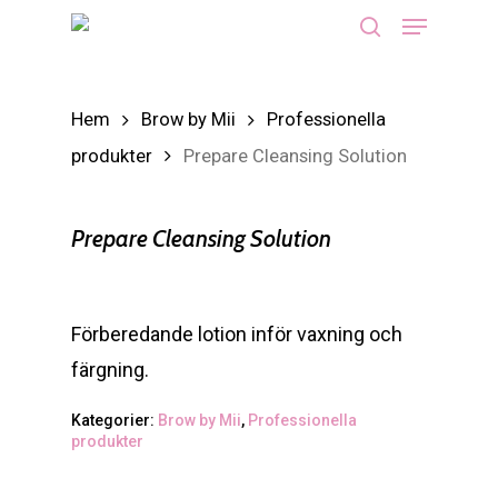
Menu
Skip
search
to
main
Hem
Brow by Mii
Professionella
content
produkter
Prepare Cleansing Solution
Prepare Cleansing Solution
Förberedande lotion inför vaxning och
färgning.
Kategorier:
Brow by Mii
,
Professionella
produkter