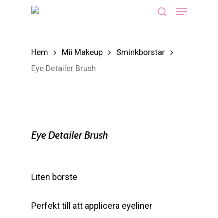
Menu
Skip
search
to
main
Hem
Mii Makeup
Sminkborstar
content
Eye Detailer Brush
Eye Detailer Brush
Liten borste
Perfekt till att applicera eyeliner