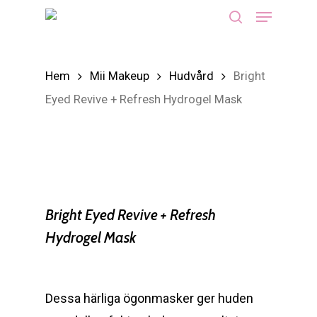
Menu
Skip
search
to
main
Hem
Mii Makeup
Hudvård
Bright
content
Eyed Revive + Refresh Hydrogel Mask
Bright Eyed Revive + Refresh
Hydrogel Mask
Dessa härliga ögonmasker ger huden