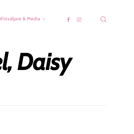
search
facebook
instagram
rförsäljare & Media
l, Daisy