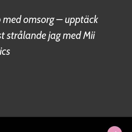
 med omsorg – upptäck
st strålande jag med Mii
ics