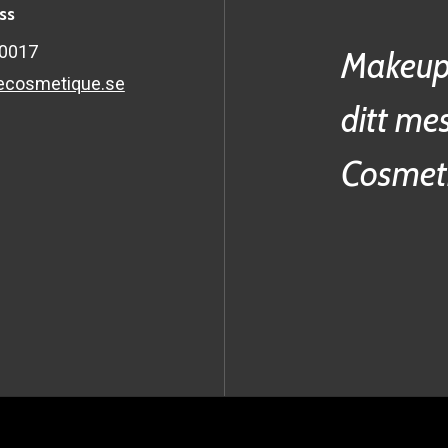
ss
60017
Makeup
ecosmetique.se
ditt me
Cosmet