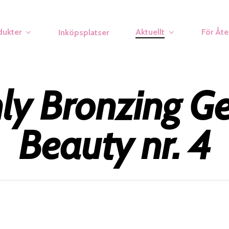
dukter
Aktuellt
För Åte
Inköpsplatser
y Bronzing Ge
Beauty nr. 4