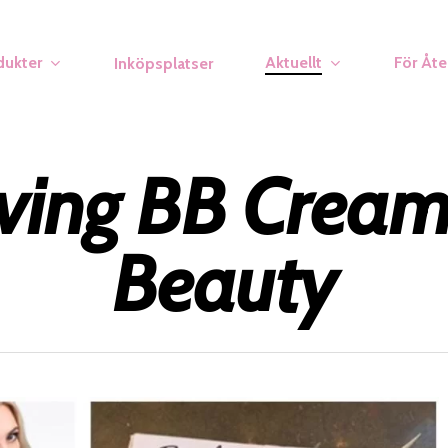
dukter
Aktuellt
För Åte
Inköpsplatser
ving BB Cream
Beauty