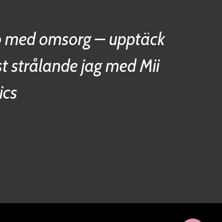
 med omsorg – upptäck
st strålande jag med Mii
ics