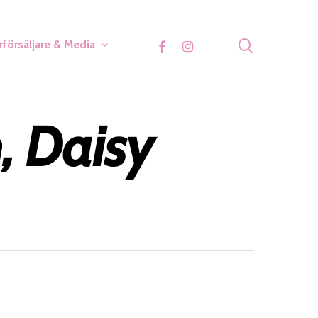
search
facebook
instagram
rförsäljare & Media
, Daisy