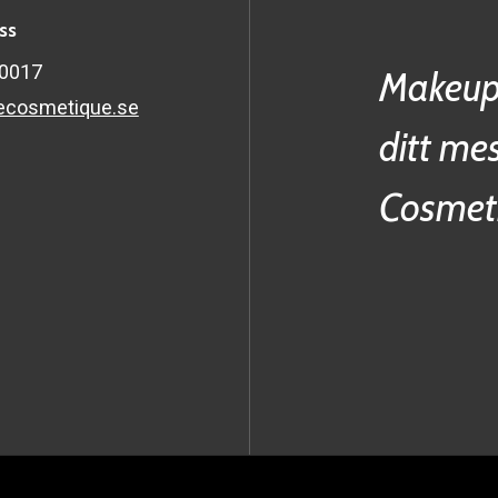
ss
60017
Makeup
ecosmetique.se
ditt me
Cosmet